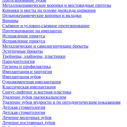
Протезирование зубов
Металлокерамические коронки и мостовидные протезы
Коронки и мосты на основе диоксида циркония
Цельнокерамические коронки и вкладки
Виниры
Съёмное и условно-съемное протезирование
Протезирование на имплантах
Исправление прикуса
Исправление прикуса
Металлические и самолигирующие брекеты
Эстетичные брекеты
Трейнеры, элайнеры, пластинки
Пародонтология
Гигиена и профилактика
Имплантация и хирургия
Имплантация зубов
Одномоментная имплантация
Классическая имплантация
Синус-лифтинг и костная пластика
Удаление зубов пьезоскальпелем
Удаление зубов мудрости и по ортодонтическим показаниям
Детская стоматология
Детская стоматология
Лечение молочных зубов
Лечение постоянных зубов