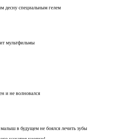
им десну специальным гелем
рит мультфильмы
ен и не волновался
 малыш в будущем не боялся лечить зубы
ного нажатия кнопки!