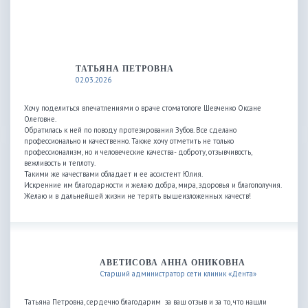
ТАТЬЯНА ПЕТРОВНА
02.03.2026
Хочу поделиться впечатлениями о враче стоматологе Шевченко Оксане
Олеговне.
Обратилась к ней по поводу протезирования Зубов. Все сделано
профессионально и качественно. Также хочу отметить не только
профессионализм, но и человеческие качества- доброту, отзывчивость,
вежливость и теплоту.
Такими же качествами обладает и ее ассистент Юлия.
Искренние им благодарности и желаю добра, мира, здоровья и благополучия.
Желаю и в дальнейшей жизни не терять вышеизложенных качеств!
АВЕТИСОВА АННА ОНИКОВНА
Старший администратор сети клиник «Дента»
Татьяна Петровна, сердечно благодарим за ваш отзыв и за то, что нашли