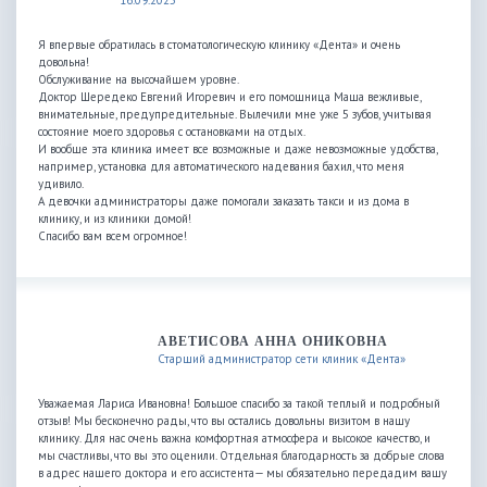
16.09.2025
Я впервые обратилась в стоматологическую клинику «Дента» и очень
довольна!
Обслуживание на высочайшем уровне.
Доктор Шередеко Евгений Игоревич и его помощница Маша вежливые,
внимательные, предупредительные. Вылечили мне уже 5 зубов, учитывая
состояние моего здоровья с остановками на отдых.
И вообще эта клиника имеет все возможные и даже невозможные удобства,
например, установка для автоматического надевания бахил, что меня
удивило.
А девочки администраторы даже помогали заказать такси и из дома в
клинику, и из клиники домой!
Спасибо вам всем огромное!
АВЕТИСОВА АННА ОНИКОВНА
Старший администратор сети клиник «Дента»
Уважаемая Лариса Ивановна! Большое спасибо за такой теплый и подробный
отзыв! Мы бесконечно рады, что вы остались довольны визитом в нашу
клинику. Для нас очень важна комфортная атмосфера и высокое качество, и
мы счастливы, что вы это оценили. Отдельная благодарность за добрые слова
в адрес нашего доктора и его ассистента— мы обязательно передадим вашу