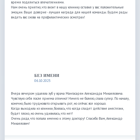
время поделиться впечатлениями.
Нам очень приятно, что визит в нашу клинику оставил у вас положительные
эмоции. Ваше доверие - лучшая награда для нашей команды. Будем рады
видеть вас снова на профилактических осмотрах!
БЕЗ ИМЕНИ
06.10.2025
Вчера вечером удаляла зуб у врача Мангасарян Александра Микаеловича.
Чувствую себя после приема отлично! Ничего не болело, спала супер. По началу,
конечно, было трудновато открывать рот, но сейчас все хорошо.
Когда выходила из клиники, боялась, что когда спадет действие анестезии,
будет плохо, но очень удивилась, что нет!
Очень рада, что попала именно к этому доктору! Спасибо Вам, Александр
Микаелович!