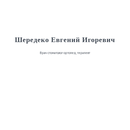
Шередеко Евгений Игоревич
Врач-стоматолог-ортопед, терапевт