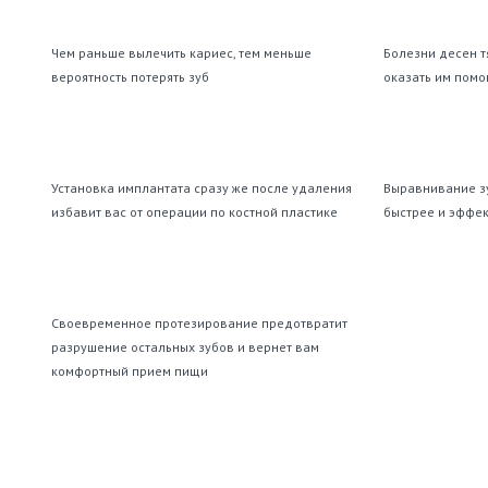
Чем раньше вылечить кариес, тем меньше
Болезни десен т
вероятность потерять зуб
оказать им пом
Установка имплантата сразу же после удаления
Выравнивание з
избавит вас от операции по костной пластике
быстрее и эффе
Своевременное протезирование предотвратит
разрушение остальных зубов и вернет вам
комфортный прием пищи