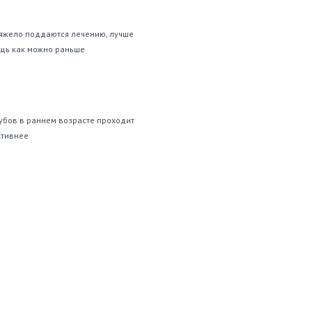
яжело поддаются лечению, лучше
ощь как можно раньше
убов в раннем возрасте проходит
ктивнее